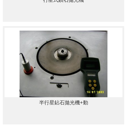
半行星鉆石拋光機+動