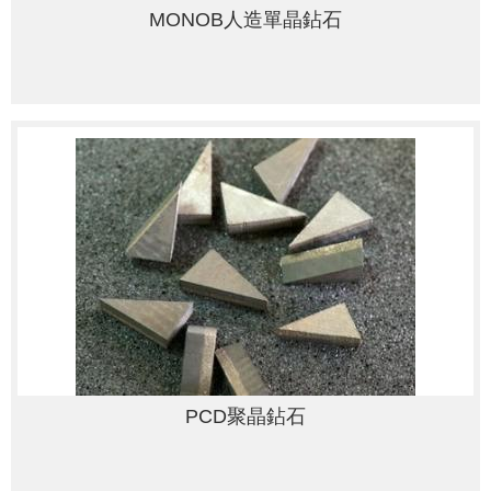
MONOB人造單晶鉆石
PCD聚晶鉆石